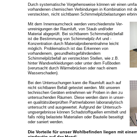
Durch systematische Vorgehensweise können wir einen umfa
vorhandenen chemischen Verbindungen in Kombination mit de
versteckten, nicht sichtbaren Schimmelpilzbelastungen erbri
Mit dem Innenraumcheck werden verschiedenste Ver­
un­reinigungen der Raumluft, von Staub und/oder
Material abgeprüft. Bei sichtbarem Schimmelpilzbefall
ist die Bestimmung von Schimmelpilz-Art und -
Konzentration durch Materialprobenentnahme leicht
möglich. Pro­ble­matisch ist das Erkennen von
vorhandenem, ge­sund­heits­gefährdendem
Schimmelpilzbefall an versteckten Stellen, wie z.B.
hinter Wandverkleidungen oder unter dem Fußboden
(verursacht durch Wärmebrücken oder nach einem
Wasserschaden).
Bei den Untersuchungen kann die Raumluft auch auf
nicht sichtbaren Befall getestet werden. Mit unseren
technischen Geräten entnehmen wir Proben in den zu
untersuchenden Räumen. Diese werden dann in unser­
en qualitätsüberprüften Partnerlaboren laboranalytisch
untersucht und ausgewertet. Aufgrund der Unter­such­
ungs­ergebnisse können Schadstoffquellen ermittelt und
falls nötig belastete Materialien oder Bauteile beseitigt
oder saniert werden.
Die Vorteile für unser Wohlbefinden liegen mit ein
eindeutig auf der Hand: